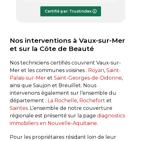
répondre à mes questions.
rapide
Le rapport de diagnostic m’a été
Certifié par: Trustindex
transmis dès le lundi soir, ce qui est
très appréciable pour faire avancer
rapidement mon dossier. Je
recommande sans hésiter.
Nos interventions à Vaux-sur-Mer
et sur la Côte de Beauté
Nos techniciens certifiés couvrent Vaux-sur-
Mer et les communes voisines :
Royan
,
Saint-
Palais-sur-Mer
et
Saint-Georges-de-Didonne
,
ainsi que Saujon et Breuillet. Nous
intervenons également sur l’ensemble du
département :
La Rochelle
,
Rochefort
et
Saintes
. L’ensemble de notre couverture
régionale est présenté sur la page
diagnostics
immobiliers en Nouvelle-Aquitaine
.
Pour les propriétaires résidant loin de leur