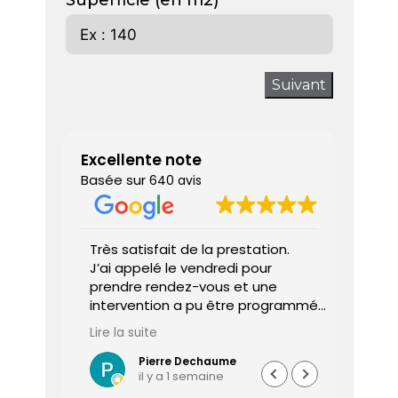
Superficie (en m2)
Suivant
Excellente note
Basée sur
640 avis
 donne
Très satisfait de la prestation.
Diagnos
J’ai appelé le vendredi pour
techni
prendre rendez-vous et une
ponctu
intervention a pu être programmée
expliq
dès le lundi matin.
réali
Lire la suite
Lire la 
Le diagnostiqueur est arrivé à
atten
l’heure, a été très professionnel,
sociét
Pierre Dechaume
il y a 1 semaine
efficace et a pris le temps de
vous s