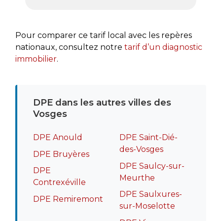
très a
rapide
recomm
Pour comparer ce tarif local avec les repères
nationaux, consultez notre
tarif d’un diagnostic
immobilier
.
DPE dans les autres villes des
Vosges
DPE Anould
DPE Saint-Dié-
des-Vosges
DPE Bruyères
DPE Saulcy-sur-
DPE
Meurthe
Contrexéville
DPE Saulxures-
DPE Remiremont
sur-Moselotte