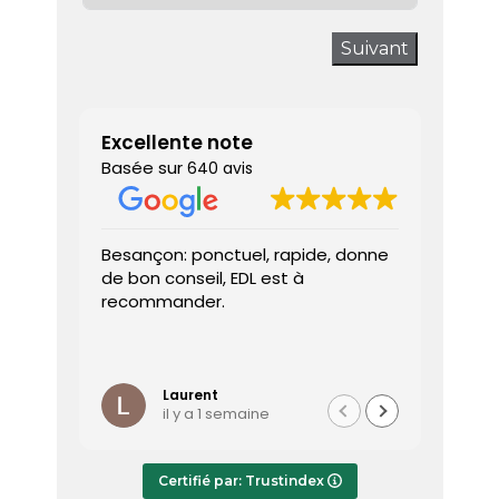
Suivant
Excellente note
Basée sur
640 avis
Besançon: ponctuel, rapide, donne
Très sa
de bon conseil, EDL est à
J’ai a
recommander.
prendr
interv
dès le 
Lire la 
Le dia
l’heure
Laurent
il y a 1 semaine
effica
répond
Le rap
Certifié par: Trustindex
transmi