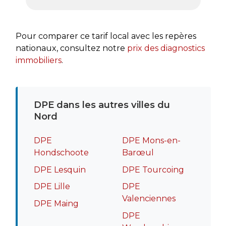
très a
rapide
recomm
Pour comparer ce tarif local avec les repères
nationaux, consultez notre
prix des diagnostics
immobiliers
.
DPE dans les autres villes du
Nord
DPE
DPE Mons-en-
Hondschoote
Barœul
DPE Lesquin
DPE Tourcoing
DPE Lille
DPE
Valenciennes
DPE Maing
DPE