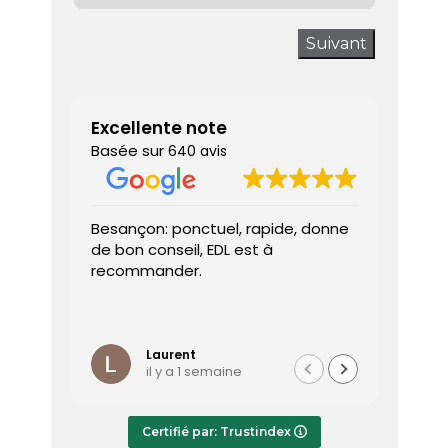
Suivant
Excellente note
Basée sur
640 avis
Besançon: ponctuel, rapide, donne
Très sa
de bon conseil, EDL est à
J’ai a
recommander.
prendr
interv
dès le 
Lire la 
Le dia
l’heure
Laurent
il y a 1 semaine
effica
répond
Le rap
Certifié par: Trustindex
transmi