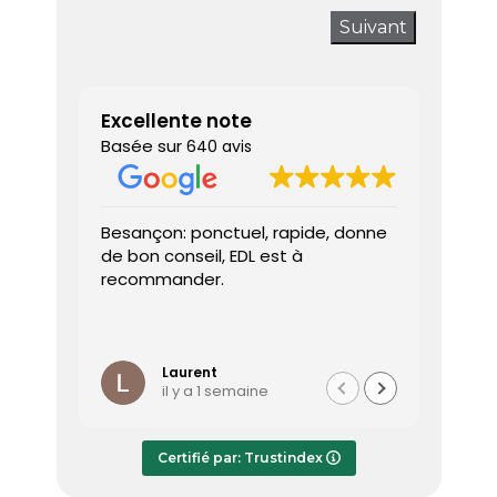
Suivant
Excellente note
Basée sur
640 avis
Besançon: ponctuel, rapide, donne
Très sa
de bon conseil, EDL est à
J’ai a
recommander.
prendr
interv
dès le 
Lire la 
Le dia
l’heure
Laurent
il y a 1 semaine
effica
répond
Le rap
Certifié par: Trustindex
transmi
très a