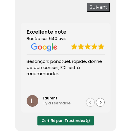
Suivant
Excellente note
Basée sur
640 avis
Besançon: ponctuel, rapide, donne
Très sa
de bon conseil, EDL est à
J’ai a
recommander.
prendr
interv
dès le 
Lire la 
Le dia
l’heure
Laurent
il y a 1 semaine
effica
répond
Le rap
Certifié par: Trustindex
transmi
très a