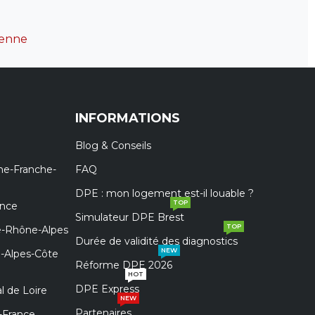
ienne
INFORMATIONS
Blog & Conseils
ne-Franche-
FAQ
DPE : mon logement est-il louable ?
TOP
ance
Simulateur DPE Brest
TOP
e-Rhône-Alpes
Durée de validité des diagnostics
NEW
e-Alpes-Côte
Réforme DPE 2026
HOT
DPE Express
l de Loire
NEW
Partenaires
-France