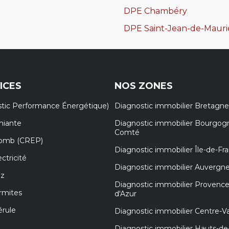
DPE Chambéry
DPE Saint-Jean-de-Maur
ICES
NOS ZONES
tic Performance Énergétique)
Diagnostic immobilier Bretagne
miante
Diagnostic immobilier Bourgog
Comté
lomb (CREP)
Diagnostic immobilier Île-de-Fr
ctricité
Diagnostic immobilier Auvergn
az
Diagnostic immobilier Provenc
rmites
d'Azur
érule
Diagnostic immobilier Centre-Va
Diagnostic immobilier Hauts-de