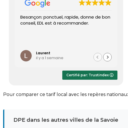
Besançon: ponctuel, rapide, donne de bon
Tr
conseil, EDL est à recommander.
J’
re
pr
Le
Li
ét
te
Laurent
il y a 1 semaine
Le
dè
ap
Certifié par: Trustindex
r
sa
Pour comparer ce tarif local avec les repères nationau
DPE dans les autres villes de la Savoie