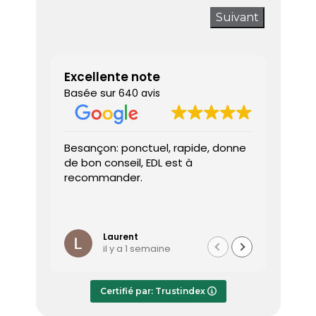
Suivant
Excellente note
Basée sur
640 avis
Besançon: ponctuel, rapide, donne
Très sa
de bon conseil, EDL est à
J’ai a
recommander.
prendr
interv
dès le 
Lire la 
Le dia
l’heure
Laurent
il y a 1 semaine
effica
répond
Le rap
Certifié par: Trustindex
transmi
très a