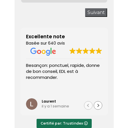
Suivant
Excellente note
Basée sur
640 avis
Besançon: ponctuel, rapide, donne
Très sa
de bon conseil, EDL est à
J’ai a
recommander.
prendr
interv
dès le 
Lire la 
Le dia
l’heure
Laurent
il y a 1 semaine
effica
répond
Le rap
Certifié par: Trustindex
transmi