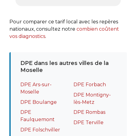
très a
rapide
recomm
Pour comparer ce tarif local avec les repères
nationaux, consultez notre
combien coûtent
vos diagnostics
.
DPE dans les autres villes de la
Moselle
DPE Ars-sur-
DPE Forbach
Moselle
DPE Montigny-
DPE Boulange
lès-Metz
DPE
DPE Rombas
Faulquemont
DPE Terville
DPE Folschviller