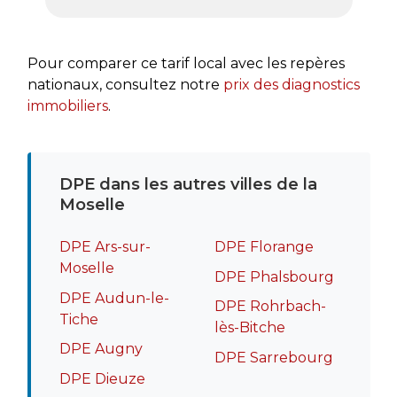
très a
rapide
recomm
Pour comparer ce tarif local avec les repères
nationaux, consultez notre
prix des diagnostics
immobiliers
.
DPE dans les autres villes de la
Moselle
DPE Ars-sur-
DPE Florange
Moselle
DPE Phalsbourg
DPE Audun-le-
DPE Rohrbach-
Tiche
lès-Bitche
DPE Augny
DPE Sarrebourg
DPE Dieuze