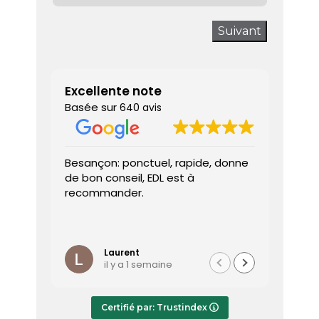
Suivant
Excellente note
Basée sur
640 avis
Besançon: ponctuel, rapide, donne
Très sa
de bon conseil, EDL est à
J’ai a
recommander.
prendr
interv
dès le 
Lire la 
Le dia
l’heure
Laurent
il y a 1 semaine
effica
répond
Le rap
Certifié par: Trustindex
transmi