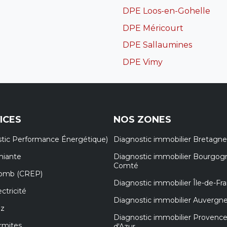
DPE Loos-en-Gohelle
DPE Méricourt
DPE Sallaumines
DPE Vimy
ICES
NOS ZONES
tic Performance Énergétique)
Diagnostic immobilier Bretagne
miante
Diagnostic immobilier Bourgog
Comté
lomb (CREP)
Diagnostic immobilier Île-de-Fr
ctricité
Diagnostic immobilier Auvergn
az
Diagnostic immobilier Provenc
rmites
d'Azur