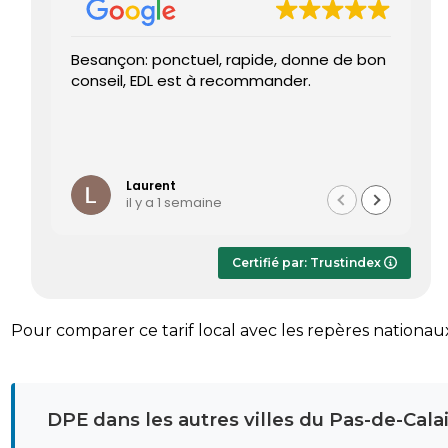
Besançon: ponctuel, rapide, donne de bon
Tr
conseil, EDL est à recommander.
J’
re
pr
Le
Li
ét
te
Laurent
il y a 1 semaine
Le
dè
ap
Certifié par: Trustindex
r
sa
Pour comparer ce tarif local avec les repères nationau
DPE dans les autres villes du Pas-de-Cala