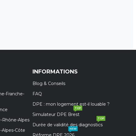
INFORMATIONS
Blog & Conseils
ne-Franche-
FAQ
DPE : mon logement est-il louable ?
TOP
ance
Simulateur DPE Brest
TOP
e-Rhône-Alpes
Durée de validité des diagnostics
NEW
e-Alpes-Côte
Réforme DPE 2026