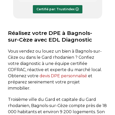
répondre à mes questions.
rapide
Le rapport de diagnostic m’a été
Certifié par: Trustindex
transmis dès le lundi soir, ce qui est
très appréciable pour faire avancer
rapidement mon dossier. Je
recommande sans hésiter.
Réalisez votre DPE à Bagnols-
sur-Cèze avec EDL Diagnostic
Vous vendez ou louez un bien à Bagnols-sur-
Cèze ou dans le Gard rhodanien ? Confiez
votre diagnostic à une équipe certifiée
COFRAC, réactive et experte du marché local.
Obtenez votre
devis DPE personnalisé
et
préparez sereinement votre projet
immobilier.
Troisième ville du Gard et capitale du Gard
rhodanien, Bagnols-sur-Cèze compte près de 18
000 habitants et environ 9 200 logements. Son