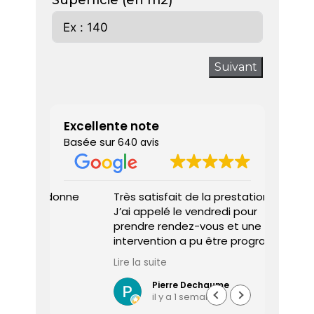
Superficie (en m2)
Suivant
Excellente note
Basée sur
640 avis
 donne
Très satisfait de la prestation.
Diagnos
J’ai appelé le vendredi pour
techni
prendre rendez-vous et une
ponctu
intervention a pu être programmée
expliq
dès le lundi matin.
réali
Lire la suite
Lire la 
Le diagnostiqueur est arrivé à
atten
l’heure, a été très professionnel,
sociét
Pierre Dechaume
il y a 1 semaine
efficace et a pris le temps de
vous s