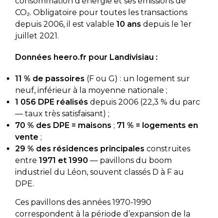
consommation d’énergie et ses émissions de
CO₂. Obligatoire pour toutes les transactions
depuis 2006, il est valable
10 ans
depuis le 1er
juillet 2021.
Données heero.fr pour Landivisiau :
11 % de passoires
(F ou G) : un logement sur
neuf, inférieur à la moyenne nationale ;
1 056 DPE réalisés
depuis 2006 (22,3 % du parc
— taux très satisfaisant) ;
70 % des DPE = maisons
;
71 % = logements en
vente
;
29 % des résidences principales
construites
entre
1971 et 1990
— pavillons du boom
industriel du Léon, souvent classés D à F au
DPE.
Ces pavillons des années 1970-1990
correspondent à la période d’expansion de la