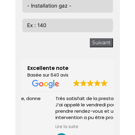
Suivant
Excellente note
Basée sur
640 avis
 donne
Très satisfait de la prestation.
Diagnos
J’ai appelé le vendredi pour
techni
prendre rendez-vous et une
ponctu
intervention a pu être programmée
expliq
dès le lundi matin.
réali
Lire la suite
Lire la 
Le diagnostiqueur est arrivé à
atten