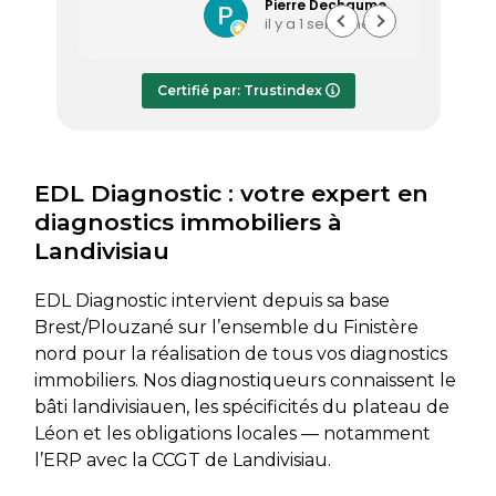
l’heure, a été très professionnel,
sociét
Pierre Dechaume
il y a 1 semaine
efficace et a pris le temps de
vous s
répondre à mes questions.
rapide
Le rapport de diagnostic m’a été
Certifié par: Trustindex
transmis dès le lundi soir, ce qui est
très appréciable pour faire avancer
rapidement mon dossier. Je
recommande sans hésiter.
EDL Diagnostic : votre expert en
diagnostics immobiliers à
Landivisiau
EDL Diagnostic intervient depuis sa base
Brest/Plouzané sur l’ensemble du Finistère
nord pour la réalisation de tous vos diagnostics
immobiliers. Nos diagnostiqueurs connaissent le
bâti landivisiauen, les spécificités du plateau de
Léon et les obligations locales — notamment
l’ERP avec la CCGT de Landivisiau.