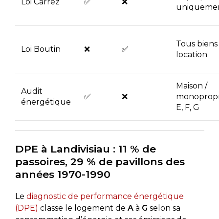
Loi Carrez
✅
❌
uniqueme
Tous biens
Loi Boutin
❌
✅
location
Maison /
Audit
✅
❌
monopropr
énergétique
E, F, G
DPE à Landivisiau : 11 % de
passoires, 29 % de pavillons des
années 1970-1990
Le
diagnostic de performance énergétique
(DPE)
classe le logement de
A
à
G
selon sa