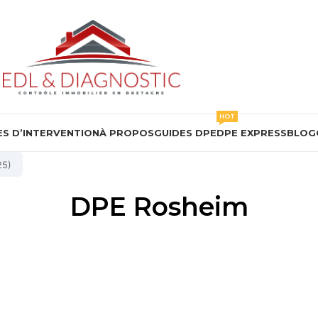
HOT
S D’INTERVENTION
À PROPOS
GUIDES DPE
DPE EXPRESS
BLOG
25)
DPE Rosheim