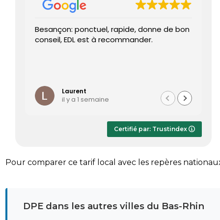
Besançon: ponctuel, rapide, donne de bon
Tr
conseil, EDL est à recommander.
J’
re
pr
Le
Li
ét
te
Laurent
il y a 1 semaine
Le
dè
ap
Certifié par: Trustindex
r
sa
Pour comparer ce tarif local avec les repères nationau
DPE dans les autres villes du Bas-Rhin