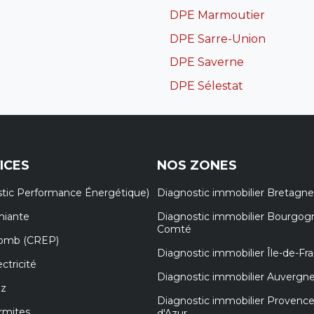
DPE Marmoutier
DPE Sarre-Union
DPE Saverne
DPE Sélestat
ICES
NOS ZONES
tic Performance Énergétique)
Diagnostic immobilier Bretagne
miante
Diagnostic immobilier Bourgog
Comté
lomb (CREP)
Diagnostic immobilier Île-de-Fr
ctricité
Diagnostic immobilier Auvergn
az
Diagnostic immobilier Provenc
rmites
d'Azur