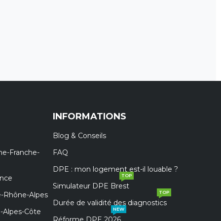
INFORMATIONS
Blog & Conseils
ne-Franche-
FAQ
DPE : mon logement est-il louable ?
TOP
ance
Simulateur DPE Brest
TOP
e-Rhône-Alpes
Durée de validité des diagnostics
NEW
e-Alpes-Côte
Réforme DPE 2026