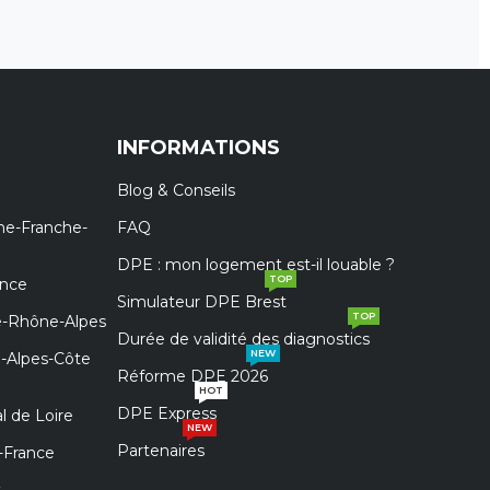
INFORMATIONS
Blog & Conseils
ne-Franche-
FAQ
DPE : mon logement est-il louable ?
TOP
ance
Simulateur DPE Brest
TOP
e-Rhône-Alpes
Durée de validité des diagnostics
NEW
e-Alpes-Côte
Réforme DPE 2026
HOT
DPE Express
l de Loire
NEW
Partenaires
-France
t