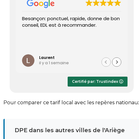
Besançon: ponctuel, rapide, donne de bon
Tr
conseil, EDL est à recommander.
J’
re
pr
Le
Li
ét
te
Laurent
il y a 1 semaine
Le
dè
ap
Certifié par: Trustindex
r
sa
Pour comparer ce tarif local avec les repères nationau
DPE dans les autres villes de l'Ariège