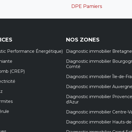
DPE Pamiers
ICES
NOS ZONES
tic Performance Énergétique)
Diagnostic immobilier Bretagne
miante
Diagnostic immobilier Bourgog
Comté
lomb (CREP)
Diagnostic immobilier Île-de-Fr
ctricité
Diagnostic immobilier Auvergn
az
Diagnostic immobilier Provenc
rmites
d'Azur
érule
Diagnostic immobilier Centre-Va
Diagnostic immobilier Hauts-de
ues
Diagnostic immobilier Grand Es