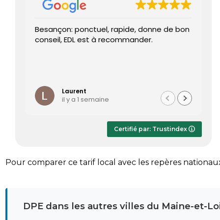
Besançon: ponctuel, rapide, donne de bon
Tr
conseil, EDL est à recommander.
J’
re
pr
Le
Li
ét
te
Laurent
il y a 1 semaine
Le
dè
ap
Certifié par: Trustindex
r
sa
Pour comparer ce tarif local avec les repères nationau
DPE dans les autres villes du Maine-et-Lo