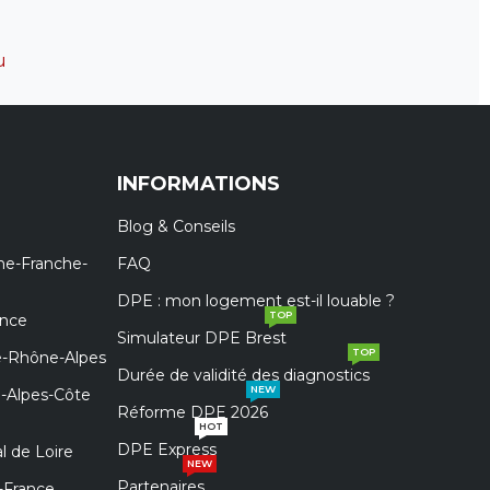
u
INFORMATIONS
Blog & Conseils
ne-Franche-
FAQ
DPE : mon logement est-il louable ?
TOP
ance
Simulateur DPE Brest
TOP
e-Rhône-Alpes
Durée de validité des diagnostics
NEW
e-Alpes-Côte
Réforme DPE 2026
HOT
DPE Express
l de Loire
NEW
Partenaires
-France