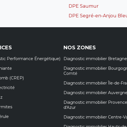
DPE Saumur
DPE Segré-en-Anjou Ble
ICES
NOS ZONES
tic Performance Énergétique)
Diagnostic immobilier Bretagne
miante
Diagnostic immobilier Bourgog
Comté
lomb (CREP)
Diagnostic immobilier Île-de-Fr
ctricité
Diagnostic immobilier Auvergn
az
Diagnostic immobilier Provenc
rmites
d'Azur
érule
Diagnostic immobilier Centre-Va
Diagnostic immobilier Hauts-de