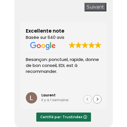
Suivant
Excellente note
Basée sur
640 avis
Besançon: ponctuel, rapide, donne
Très sa
de bon conseil, EDL est à
J’ai a
recommander.
prendr
interv
dès le 
Lire la 
Le dia
l’heure
Laurent
il y a 1 semaine
effica
répond
Le rap
Certifié par: Trustindex
transmi
très a