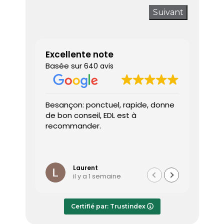
Suivant
Excellente note
Basée sur
640 avis
Besançon: ponctuel, rapide, donne
Très sa
de bon conseil, EDL est à
J’ai a
recommander.
prendr
interv
dès le 
Lire la 
Le dia
l’heure
Laurent
il y a 1 semaine
effica
répond
Le rap
Certifié par: Trustindex
transmi
très a