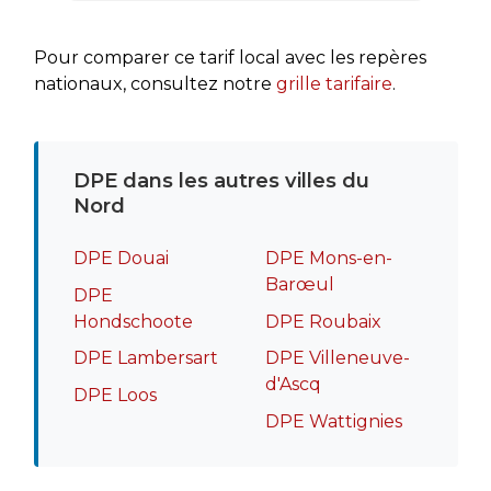
rapide
recomm
Pour comparer ce tarif local avec les repères
nationaux, consultez notre
grille tarifaire
.
DPE dans les autres villes du
Nord
DPE Douai
DPE Mons-en-
Barœul
DPE
Hondschoote
DPE Roubaix
DPE Lambersart
DPE Villeneuve-
d'Ascq
DPE Loos
DPE Wattignies