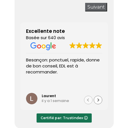
Suivant
Excellente note
Basée sur
640 avis
Besançon: ponctuel, rapide, donne
Très sa
de bon conseil, EDL est à
J’ai a
recommander.
prendr
interv
dès le 
Lire la 
Le dia
l’heure
Laurent
il y a 1 semaine
effica
répond
Le rap
Certifié par: Trustindex
transmi
très a