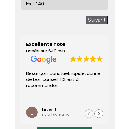
Suivant
Excellente note
Basée sur
640 avis
Besançon: ponctuel, rapide, donne
Très sa
de bon conseil, EDL est à
J’ai a
recommander.
prendr
interv
dès le 
Lire la 
Le dia
l’heure
Laurent
il y a 1 semaine
effica
répond
Le rap