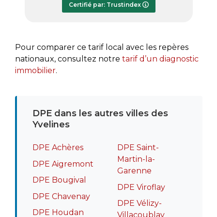
Certifié par: Trustindex
transmi
très a
rapide
recomm
Pour comparer ce tarif local avec les repères
nationaux, consultez notre
tarif d’un diagnostic
immobilier
.
DPE dans les autres villes des
Yvelines
DPE Achères
DPE Saint-
Martin-la-
DPE Aigremont
Garenne
DPE Bougival
DPE Viroflay
DPE Chavenay
DPE Vélizy-
DPE Houdan
Villacoublay