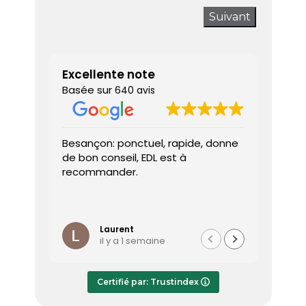
Suivant
Excellente note
Basée sur
640 avis
Besançon: ponctuel, rapide, donne
Très sa
de bon conseil, EDL est à
J’ai a
recommander.
prendr
interv
dès le 
Lire la 
Le dia
l’heure
Laurent
il y a 1 semaine
effica
répond
Le rap
Certifié par: Trustindex
transmi
très a