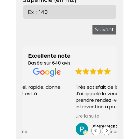
Superficie (en m2)
Suivant
Excellente note
Basée sur
640 avis
 donne
Très satisfait de la prestation.
Diagnos
J’ai appelé le vendredi pour
techni
prendre rendez-vous et une
ponctu
intervention a pu être programmée
expliq
dès le lundi matin.
réali
Lire la suite
Lire la 
Le diagnostiqueur est arrivé à
atten
l’heure, a été très professionnel,
sociét
Pierre Dechaume
il y a 1 semaine
efficace et a pris le temps de
vous s