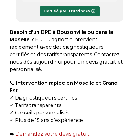
répondre à mes questions.
rapide
Le rapport de diagnostic m’a été
Certifié par: Trustindex
transmis dès le lundi soir, ce qui est
très appréciable pour faire avancer
rapidement mon dossier. Je
Besoin d’un DPE à Bouzonville ou dans la
recommande sans hésiter.
Moselle ?
EDL Diagnostic intervient
rapidement avec des diagnostiqueurs
certifiés et des tarifs transparents. Contactez-
nous dès aujourd’hui pour un devis gratuit et
personnalisé.
📞
Intervention rapide en Moselle et Grand
Est
✓ Diagnostiqueurs certifiés
✓ Tarifs transparents
✓ Conseils personnalisés
✓ Plus de 15 ans d’expérience
➡️
Demandez votre devis gratuit