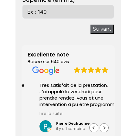
Superficie (en m2)
Suivant
Excellente note
Basée sur
640 avis
 donne
Très satisfait de la prestation.
Diagnos
J’ai appelé le vendredi pour
techni
prendre rendez-vous et une
ponctu
intervention a pu être programmée
expliq
dès le lundi matin.
réali
Lire la suite
Lire la 
Le diagnostiqueur est arrivé à
atten
l’heure, a été très professionnel,
sociét
Pierre Dechaume
il y a 1 semaine
efficace et a pris le temps de
vous s