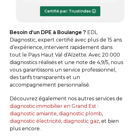
répondre à mes questions.
rapide
Le rapport de diagnostic m’a été
Certifié par: Trustindex
transmis dès le lundi soir, ce qui est
très appréciable pour faire avancer
rapidement mon dossier. Je
Besoin d’un DPE à Boulange ?
EDL
recommande sans hésiter.
Diagnostic, expert certifié avec plus de 15 ans
d’expérience, intervient rapidement dans
tout le Pays Haut Val d’Alzette. Avec 20 000
diagnostics réalisés et une note de 4,9/5, nous
vous garantissons un service professionnel,
des tarifs transparents et un
accompagnement personnalisé.
Découvrez également nos autres services de
diagnostic immobilier en Grand Est
:
diagnostic amiante
,
diagnostic plomb
,
diagnostic électricité
,
diagnostic gaz
, et bien
plus encore.