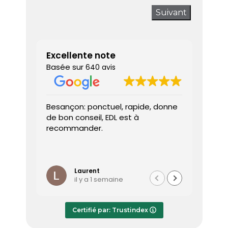
Suivant
Excellente note
Basée sur
640 avis
Besançon: ponctuel, rapide, donne
Très sa
de bon conseil, EDL est à
J’ai a
recommander.
prendr
interv
dès le 
Lire la 
Le dia
l’heure
Laurent
il y a 1 semaine
effica
répond
Le rap
Certifié par: Trustindex
transmi
très a