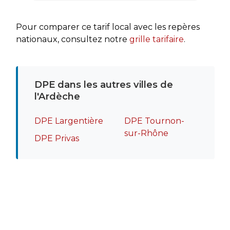
rapide
recomm
Pour comparer ce tarif local avec les repères
nationaux, consultez notre
grille tarifaire
.
DPE dans les autres villes de
l'Ardèche
DPE Largentière
DPE Tournon-
sur-Rhône
DPE Privas