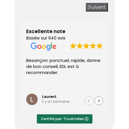
Suivant
Excellente note
Basée sur
640 avis
Besançon: ponctuel, rapide, donne
Très sa
de bon conseil, EDL est à
J’ai a
recommander.
prendr
interv
dès le 
Lire la 
Le dia
l’heure
Laurent
il y a 1 semaine
effica
répond
Le rap
Certifié par: Trustindex
transmi
très a