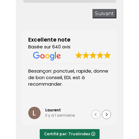
Suivant
Excellente note
Basée sur
640 avis
Besançon: ponctuel, rapide, donne
Très sa
de bon conseil, EDL est à
J’ai a
recommander.
prendr
interv
dès le 
Lire la 
Le dia
l’heure
Laurent
il y a 1 semaine
effica
répond
Le rap
Certifié par: Trustindex
transmi