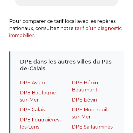
très a
rapide
recomm
Pour comparer ce tarif local avec les repères
nationaux, consultez notre
tarif d’un diagnostic
immobilier
.
DPE dans les autres villes du Pas-
de-Calais
DPE Avion
DPE Hénin-
Beaumont
DPE Boulogne-
sur-Mer
DPE Liévin
DPE Calais
DPE Montreuil-
sur-Mer
DPE Fouquières-
lès-Lens
DPE Sallaumines