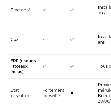
Install
Électricité
✅
✅
ans
Install
Gaz
✅
✅
ans
ERP (risques
littoraux
✅
✅
Tous b
inclus)
Proxim
État
Fortement
mérule
❌
parasitaire
conseillé
Brieuc
20/06/