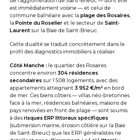
de l’agglomération de Saint-Brieuc — dont elle
est immédiatement voisine — et celui de
commune balnéaire avec la
plage des Rosaires
,
la
Pointe du Roselier
et le secteur de
Saint-
Laurent
sur la Baie de Saint-Brieuc.
Cette dualité se traduit concrètement dans le
profil des diagnostics immobiliers à réaliser.
Côté Manche :
le quartier des Rosaires
concentre environ
304 résidences
secondaires
sur 1 508 logements, avec des
appartements atteignant
3 952 €/m²
en bord
de mer. Ces biens côtiers — villas néo-bretonnes
face à la mer, résidences balnéaires, maisons de
pays renovées en front de plage — sont soumis
à des
risques ERP littoraux spécifiques
(submersion marine, érosion côtière sur la Baie
de Saint-Brieuc) que les ERP généralistes ne