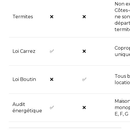
Non exi
Côtes-
Termites
❌
❌
ne son
dépar
termit
Coprop
Loi Carrez
✅
❌
uniqu
Tous b
Loi Boutin
❌
✅
locati
Maison
Audit
✅
❌
monop
énergétique
E, F, G