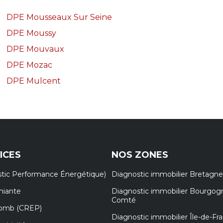
DPE Mousseaux Sur Seine
DPE Moussy
DPE Mouvaux
DPE Mozac
DPE Mulcent
ICES
NOS ZONES
tic Performance Énergétique)
Diagnostic immobilier Bretagne
miante
Diagnostic immobilier Bourgog
Comté
lomb (CREP)
Diagnostic immobilier Île-de-Fr