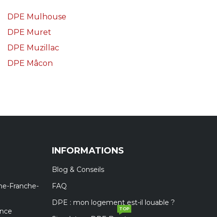
DPE Mulhouse
DPE Muret
DPE Muzillac
DPE Mâcon
INFORMATIONS
Blog & Conseils
ne-Franche-
FAQ
DPE : mon logement est-il louable ?
TOP
ance