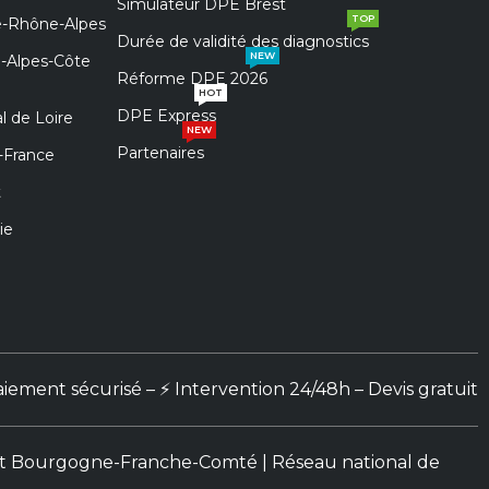
Simulateur DPE Brest
TOP
e-Rhône-Alpes
Durée de validité des diagnostics
NEW
e-Alpes-Côte
Réforme DPE 2026
HOT
DPE Express
l de Loire
NEW
Partenaires
-France
t
ie
aiement sécurisé – ⚡ Intervention 24/48h – Devis gratuit
ne et Bourgogne-Franche-Comté |
Réseau national de