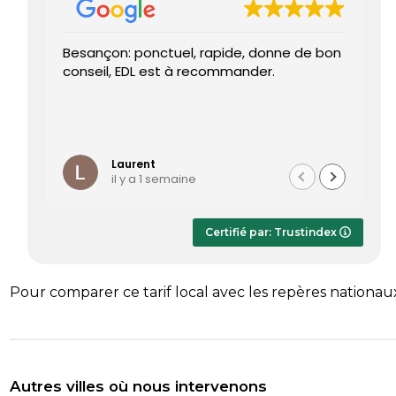
Besançon: ponctuel, rapide, donne de bon
Tr
conseil, EDL est à recommander.
J’
re
pr
Le
Li
ét
te
Laurent
il y a 1 semaine
Le
dè
ap
Certifié par: Trustindex
r
sa
Pour comparer ce tarif local avec les repères nationau
Autres villes où nous intervenons