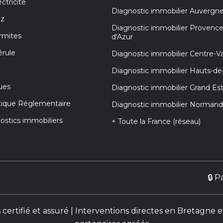
ctricité
Diagnostic immobilier Auvergn
az
Diagnostic immobilier Provenc
rmites
d'Azur
érule
Diagnostic immobilier Centre-Va
Diagnostic immobilier Hauts-de
ues
Diagnostic immobilier Grand Es
tique Réglementaire
Diagnostic immobilier Normand
nostics immobiliers
+ Toute la France (réseau)
🔒 P
s certifié et assuré | Interventions directes en Bretag