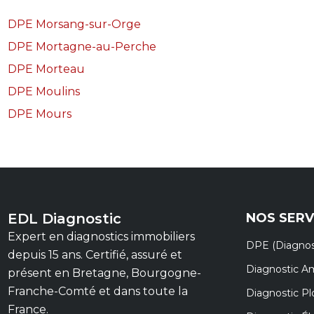
DPE Morsang-sur-Orge
DPE Mortagne-au-Perche
DPE Morteau
DPE Moulins
DPE Mours
EDL Diagnostic
NOS SERV
Expert en diagnostics immobiliers
DPE (Diagnos
depuis 15 ans. Certifié, assuré et
Diagnostic A
présent en Bretagne, Bourgogne-
Franche-Comté et dans toute la
Diagnostic P
France.