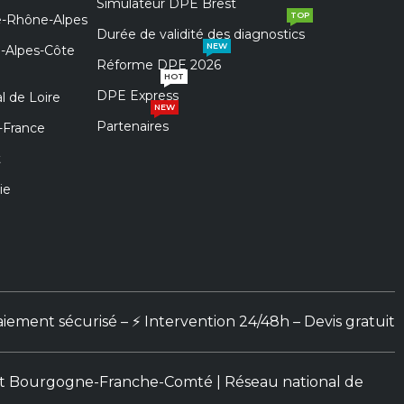
Simulateur DPE Brest
TOP
e-Rhône-Alpes
Durée de validité des diagnostics
NEW
e-Alpes-Côte
Réforme DPE 2026
HOT
DPE Express
l de Loire
NEW
Partenaires
-France
t
ie
aiement sécurisé – ⚡ Intervention 24/48h – Devis gratuit
ne et Bourgogne-Franche-Comté |
Réseau national de