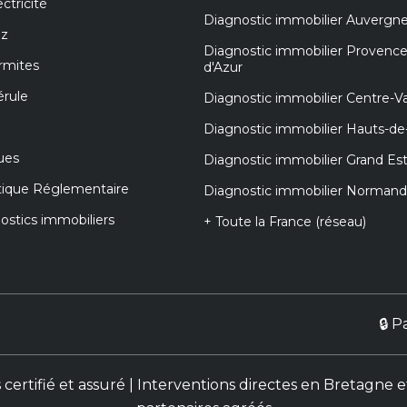
ctricité
Diagnostic immobilier Auvergn
az
Diagnostic immobilier Provenc
rmites
d'Azur
érule
Diagnostic immobilier Centre-Va
Diagnostic immobilier Hauts-de
ues
Diagnostic immobilier Grand Es
tique Réglementaire
Diagnostic immobilier Normand
nostics immobiliers
+ Toute la France (réseau)
🔒 P
s certifié et assuré | Interventions directes en Bretag