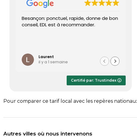
Besançon: ponctuel, rapide, donne de bon
Tr
conseil, EDL est à recommander.
J’
re
pr
Le
Li
ét
te
Laurent
il y a 1 semaine
Le
dè
ap
Certifié par: Trustindex
r
sa
Pour comparer ce tarif local avec les repères nationau
Autres villes où nous intervenons