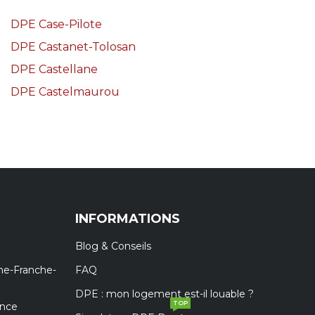
DPE Case-Pilote
DPE Castanet-Tolosan
DPE Castellane
DPE Castelmaurou
INFORMATIONS
Blog & Conseils
ne-Franche-
FAQ
DPE : mon logement est-il louable ?
TOP
ance