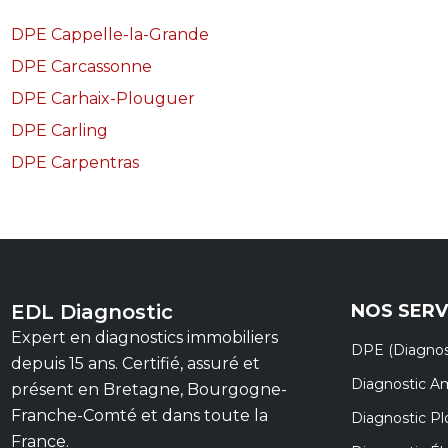
DPE Cappelle-la-Grande
DPE Carcassonne
DPE Carhaix-Plouguer
DPE Carling
DPE Carpentras
EDL Diagnostic
NOS SERV
Expert en diagnostics immobiliers
DPE (Diagnos
depuis 15 ans. Certifié, assuré et
Diagnostic A
présent en Bretagne, Bourgogne-
Franche-Comté et dans toute la
Diagnostic P
France.