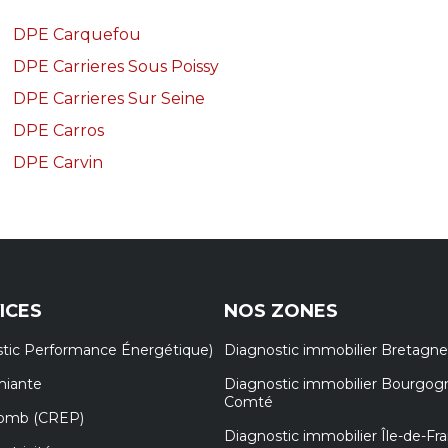
DPE Carquefou
DPE Carrieres Sous Poissy
DPE Carrieres Sur Seine
DPE Carros
DPE Carvin
ICES
NOS ZONES
tic Performance Énergétique)
Diagnostic immobilier Bretagne
miante
Diagnostic immobilier Bourgog
Comté
lomb (CREP)
Diagnostic immobilier Île-de-Fr