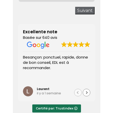
Suivant
Excellente note
Basée sur
640 avis
Besançon: ponctuel, rapide, donne
Très sati
de bon conseil, EDL est à
J’ai appe
recommander.
prendre 
interven
dès le lu
Lire la sui
Le diagno
l’heure, 
Laurent
P
il y a 1 semaine
il
efficace 
répondre
Le rappo
Certifié par: Trustindex
transmis 