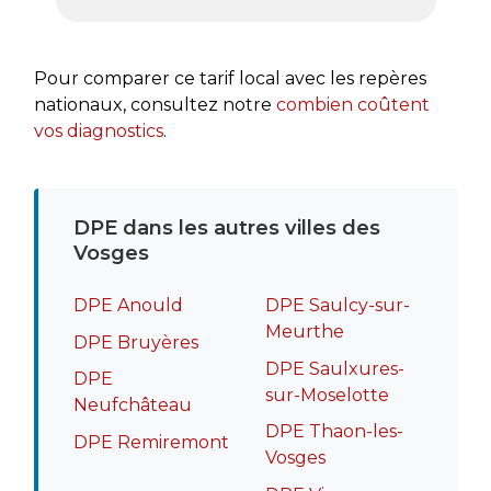
très a
rapide
recomm
Pour comparer ce tarif local avec les repères
nationaux, consultez notre
combien coûtent
vos diagnostics
.
DPE dans les autres villes des
Vosges
DPE Anould
DPE Saulcy-sur-
Meurthe
DPE Bruyères
DPE Saulxures-
DPE
sur-Moselotte
Neufchâteau
DPE Thaon-les-
DPE Remiremont
Vosges