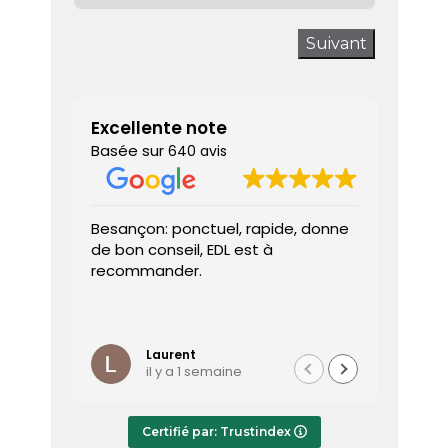
Suivant
Excellente note
Basée sur
640 avis
Besançon: ponctuel, rapide, donne
Très sa
de bon conseil, EDL est à
J’ai a
recommander.
prendr
interv
dès le 
Lire la 
Le dia
l’heure
Laurent
il y a 1 semaine
effica
répond
Le rap
Certifié par: Trustindex
transmi